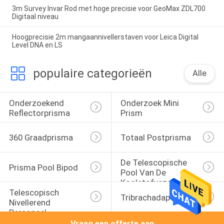
3m Survey Invar Rod met hoge precisie voor GeoMax ZDL700
Digitaal niveau
Hoogprecisie 2m mangaannivellerstaven voor Leica Digital
Level DNA en LS
populaire categorieën
Alle
Onderzoekend 
Onderzoek Mini 
Reflectorprisma
Prism
360 Graadprisma
Totaal Postprisma
De Telescopische 
Prisma Pool Bipod
Pool Van De 
Koolstofvezel
Telescopisch 
Tribrachadapter
Nivellerend 
Personeel
Vraag een offerte aan