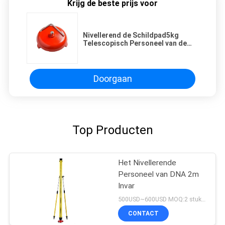
Krijg de beste prijs voor
Nivellerend de Schildpad5kg
Telescopisch Personeel van de
voetplaat in het Onderzoeken van
Metende Stok 8cm
Doorgaan
Top Producten
Het Nivellerende
Personeel van DNA 2m
Invar
500USD~600USD MOQ:2 stukken
CONTACT