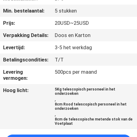
CONTACTEER
Min. bestelaantal:
5 stukken
ONS
Prijs:
20USD~25USD
VERZOEK
Verpakking Details:
Doos en Karton
OM
Levertijd:
3-5 het werkdag
EEN
Betalingscondities:
T/T
CITAAT
Levering
500pcs per maand
vermogen:
SITEMAP
Hoog licht:
5Kg telescopisch personeel in het
onderzoeken
,
PRIVACY
8cm Rood telescopisch personeel in het
onderzoeken
POLICY
,
8cm de telescopische metende stok van de
Voetplaat