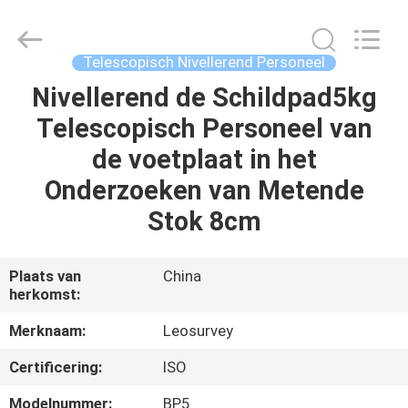
Leo
Survey
Instrument
Co.,Ltd.
All
Telescopisch Nivellerend Personeel
Rights
Reserved.
Nivellerend de Schildpad5kg
HUIS
Telescopisch Personeel van
PRODUCTEN
de voetplaat in het
Onderzoeken van Metende
ONGEVEER
Stok 8cm
ONS
Plaats van
China
herkomst:
FABRIEKSREIS
Merknaam:
Leosurvey
KWALITEITSCONTROLE
Certificering:
ISO
Modelnummer:
BP5