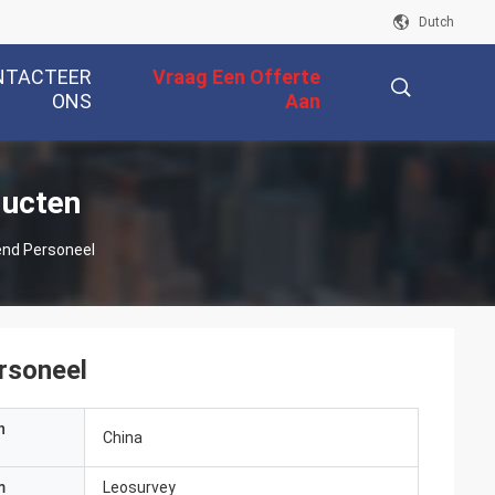
Dutch
NTACTEER
Vraag Een Offerte
ONS
Aan
描
ducten
end Personeel
述
rsoneel
n
China
m
Leosurvey