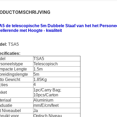
ODUCTOMSCHRIJVING
A5 de telescopische 5m Dubbele Staaf van het het Persone
ellerende met Hoogte - kwaliteit
del:
TSA5
cificaties:
del
TSA5
rsoneelstype
Telescopisch
mpacte Lengte
1.5m
breidingslengte
5m
tto Gewicht
1.85Kg
4
ties
1pc/Carry Bag;
kket
10pcs/Carton
eriaal
Aluminium
aduatie
mm/E/cm/feet
t Niveaubel
Ja
ruikt voor
Optisch Niveau