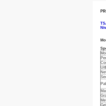
PR
TS
Niv
Mo
Spe
Mo
Pe
Co
Uit
Ne
Sec
Pa
Mat
Gr
Me
Geb