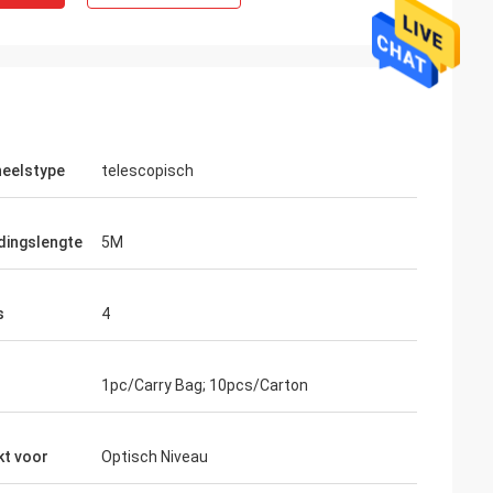
eelstype
telescopisch
idingslengte
5M
s
4
1pc/Carry Bag; 10pcs/Carton
kt voor
Optisch Niveau