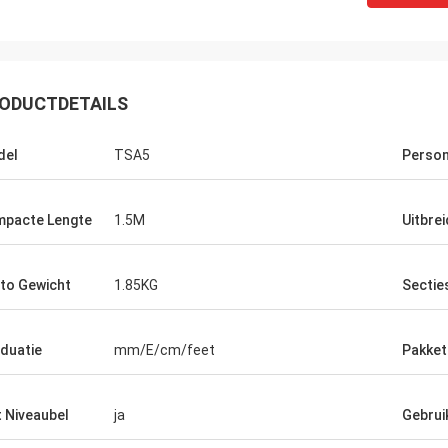
ODUCTDETAILS
del
TSA5
Person
pacte Lengte
1.5M
Uitbre
to Gewicht
1.85KG
Sectie
duatie
mm/E/cm/feet
Pakket
 Niveaubel
ja
Gebrui