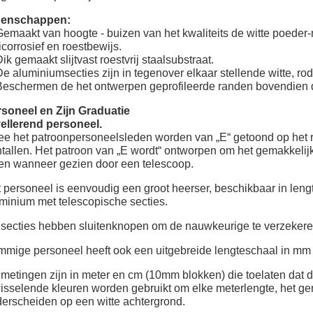
genschappen:
Gemaakt van hoogte - buizen van het kwaliteits de witte poeder
icorrosief en roestbewijs.
Dik gemaakt slijtvast roestvrij staalsubstraat.
De aluminiumsecties zijn in tegenover elkaar stellende witte, ro
Beschermen de het ontwerpen geprofileerde randen bovendien d
soneel en Zijn Graduatie
ellerend personeel.
e het patroonpersoneelsleden worden van „E“ getoond op het rec
tallen. Het patroon van „E wordt“ ontworpen om het gemakkelij
en wanneer gezien door een telescoop.
 personeel is eenvoudig een groot heerser, beschikbaar in leng
minium met telescopische secties.
secties hebben sluitenknopen om de nauwkeurige te verzekere
mige personeel heeft ook een uitgebreide lengteschaal in mm 
metingen zijn in meter en cm (10mm blokken) die toelaten dat
isselende kleuren worden gebruikt om elke meterlengte, het ge
erscheiden op een witte achtergrond.