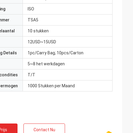
ing
ISO
mmer
TSA5
elaantal
10 stukken
12USD~15USD
g Details
1pc/Carry Bag; 10pcs/Carton
5~8 het werkdagen
condities
T/T
 vermogen
1000 Stukken per Maand
rijs
Contact Nu