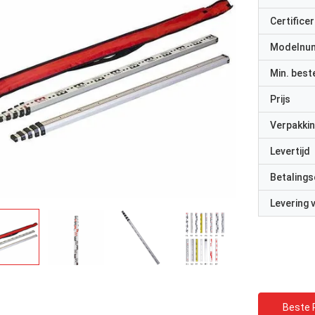
Certificer
Modelnu
Min. best
Prijs
Verpakkin
Levertijd
Betalings
Levering
Beste P