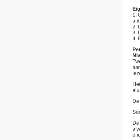
Ei
1.
ant
2. 
3. 
4. 
Per
Niv
Twe
aan
lez
Het
alu
De 
Som
De 
afw
ond