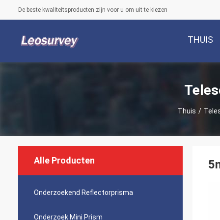
De beste kwaliteitsproducten zijn voor u om uit te kiezen
THUIS
Teles
Thuis
/
Tele
Alle Producten
5m
Onderzoekend Reflectorprisma
Onderzoek Mini Prism