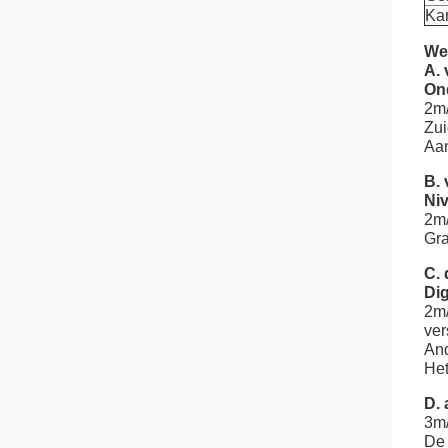
Kar
We
A.
On
2m/
Zui
Aan
B.
Ni
2m/
Gr
C.
Dig
2m/
ver
And
Het
D. 
3m
De 