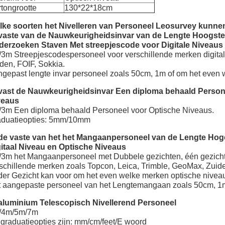
tongrootte
130*22*18cm
lke soorten het Nivelleren van Personeel Leosurvey kunne
 vaste van de Nauwkeurigheidsinvar van de Lengte Hoogste
derzoeken Staven Met streepjescode voor Digitale Niveaus
3m Streepjescodespersoneel voor verschillende merken digital
den, FOIF, Sokkia.
gepast lengte invar personeel zoals 50cm, 1m of om het even w
 vast de Nauwkeurigheidsinvar Een diploma behaald Perso
veaus
3m Een diploma behaald Personeel voor Optische Niveaus.
aduatieopties: 5mm/10mm
 de vaste van het het Mangaanpersoneel van de Lengte Ho
itaal Niveau en Optische Niveaus
3m het Mangaanpersoneel met Dubbele gezichten, één gezicht
schillende merken zoals Topcon, Leica, Trimble, GeoMax, Zuid
er Gezicht kan voor om het even welke merken optische niveau
 aangepaste personeel van het Lengtemangaan zoals 50cm, 1m 
aluminium Telescopisch Nivellerend Personeel
/4m/5m/7m
graduatieopties zijn: mm/cm/feet/E woord