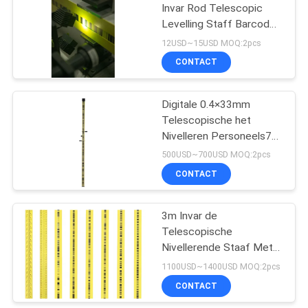
Invar Rod Telescopic
Levelling Staff Barcoded
3m
12USD~15USD MOQ:2pcs
CONTACT
Digitale 0.4×33mm
Telescopische het
Nivelleren Personeels7kg
Optische Digitaal
500USD~700USD MOQ:2pcs
CONTACT
3m Invar de
Telescopische
Nivellerende Staaf Met
streepjescode DL502
1100USD~1400USD MOQ:2pcs
van het Personeels33kg
CONTACT
Digitale Niveau