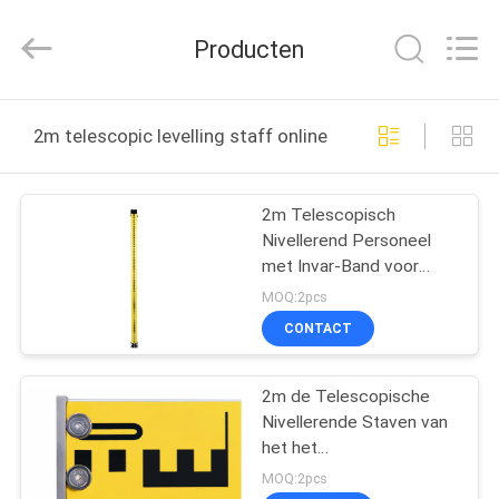
Leo
Survey
Instrument
Producten
Co.,Ltd.
All
Rights
Reserved.
HUIS
2m telescopic levelling staff online fabricage
PRODUCTEN
2m Telescopisch
Nivellerend Personeel
ONGEVEER
met Invar-Band voor
ONS
Topcon DL101C
MOQ:2pcs
CONTACT
FABRIEKSREIS
2m de Telescopische
Nivellerende Staven van
KWALITEITSCONTROLE
het het
Mangaanonderzoek van
MOQ:2pcs