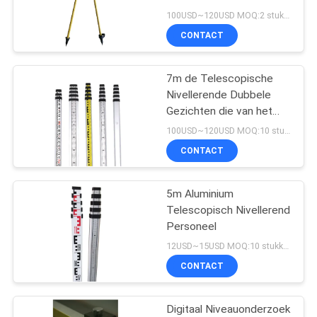
de Tribunesonderzoek
100USD~120USD MOQ:2 stukken
die van Bipods van het
CONTACT
Onderzoekspersoneel
Stok meten
7m de Telescopische
Nivellerende Dubbele
Gezichten die van het
Personeelsaluminium
100USD~120USD MOQ:10 stukken
Staven nivelleren
CONTACT
5m Aluminium
Telescopisch Nivellerend
Personeel
12USD~15USD MOQ:10 stukken
CONTACT
Digitaal Niveauonderzoek