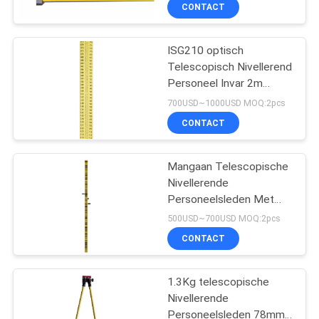
Personeels Optische
CONTACTEER
CONTACT
Niveaus
ONS
ISG210 optisch
Telescopisch Nivellerend
VERZOEK
Personeel Invar 2m
OM
Landmeters die Staaf
700USD~1000USD MOQ:2pcs
meten
EEN
CONTACT
CITAAT
Mangaan Telescopische
Nivellerende
SITEMAP
Personeelsleden Met
streepjescode 2m
500USD~700USD MOQ:2pcs
Landmeters die Staaf
PRIVACY
CONTACT
DL101C meten
POLICY
1.3Kg telescopische
Nivellerende
Personeelsleden 78mm