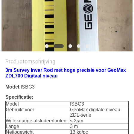
Productomschrijving
3m Survey Invar Rod met hoge precisie voor GeoMax
ZDL700 Digitaal niveau
Model:
ISBG3
Specificatie:
Model
ISBG3
Gebruikt voor
GeoMax digitale niveau
ZDL-serie
Willekeurige afstudeerfouten:
≤ 2
μ
m
Lange
3 m
Nettogewicht
13 kg/pc