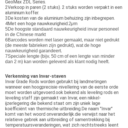
GeoMax ZDL Series.
2Verkoop in paren (2 stuks). 2 stuks worden verpakt in een
aluminium koffer.
3De kosten van de aluminium behuizing zijn inbegrepen.
4Met een hoge nauwkeurigheid.
2
μ
m
5De hoogste standaard nauwkeurigheid invar personeel
in de Chinese markt
6Barcodes worden met laser gemaakt, maar niet gedrukt
(de meeste fabrieken zijn gedrukt), wat de hoge
nauwkeurigheid garandeert.
7Speciale lengte (bijv. 50 cm of een lengte van minder
dan 2 m) kan worden geleverd als klant nodig heeft.
Verkenning van Invar-staven
Invar Grade Rods worden gebruikt bij landmetingen
wanneer een hoogprecisie-nivellering van de eerste orde
moet worden uitgevoerd.ook bekend als leveling rods en
leveling staff zijn gemaakt van Invar, een nikkel-
ijzerlegering die bekend staat om zijn uniek lage
koëfficiënt van thermische uitbreiding.De naam "Invar"
komt van het woord onveranderlijk.die verwijst naar het
relatieve gebrek aan uitbreiding of samentrekking bij
temperatuursveranderingen, wat zich rechtstreeks leent