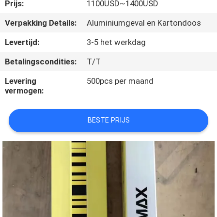
CONTACTEER
Prijs:
1100USD~1400USD
ONS
Verpakking Details:
Aluminiumgeval en Kartondoos
Levertijd:
3-5 het werkdag
VERZOEK
Betalingscondities:
T/T
OM
Levering
500pcs per maand
EEN
vermogen:
CITAAT
BESTE PRIJS
SITEMAP
PRIVACY
POLICY