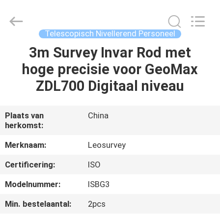
Leo
Survey
Instrument
Co.,Ltd.
All
Telescopisch Nivellerend Personeel
Rights
Reserved.
3m Survey Invar Rod met
HUIS
hoge precisie voor GeoMax
PRODUCTEN
ZDL700 Digitaal niveau
ONGEVEER
Plaats van
China
herkomst:
ONS
Merknaam:
Leosurvey
FABRIEKSREIS
Certificering:
ISO
Modelnummer:
ISBG3
KWALITEITSCONTROLE
Min. bestelaantal:
2pcs