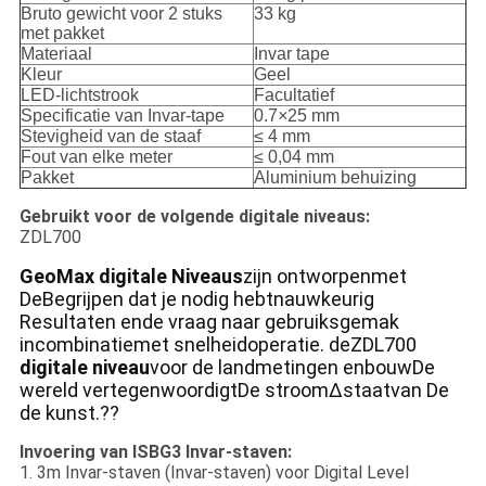
Bruto gewicht voor 2 stuks
33 kg
met pakket
Materiaal
Invar tape
Kleur
Geel
LED-lichtstrook
Facultatief
Specificatie van Invar-tape
0.7
×
25 mm
Stevigheid van de staaf
≤ 4 mm
Fout van elke meter
≤ 0,04 mm
Pakket
Aluminium behuizing
Gebruikt voor de volgende digitale niveaus:
ZDL700
GeoMax
digitale
Niveaus
zijn ontworpen
met
De
Begrijpen dat je nodig hebt
nauwkeurig
Resultaten
en
de vraag naar gebruiksgemak
in
combinatie
met snelheid
operatie
. de
ZDL700
digitale
niveau
voor de landmetingen en
bouw
De
wereld vertegenwoordigt
De
stroom
∆staat
van
De
de kunst
.??
Invoering van ISBG3 Invar-staven:
1. 3m Invar-staven (Invar-staven) voor Digital Level