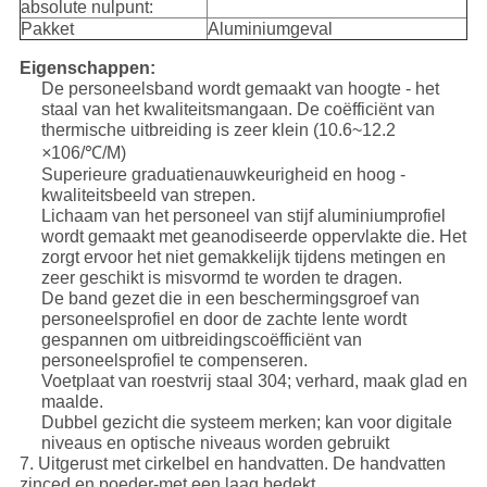
absolute nulpunt:
Pakket
Aluminiumgeval
Eigenschappen:
De personeelsband wordt gemaakt van hoogte - het
staal van het kwaliteitsmangaan. De coëfficiënt van
thermische uitbreiding is zeer klein (10.6~12.2
×
106/℃/M)
Superieure graduatienauwkeurigheid en hoog -
kwaliteitsbeeld van strepen.
Lichaam van het personeel van stijf aluminiumprofiel
wordt gemaakt met geanodiseerde oppervlakte die. Het
zorgt ervoor het niet gemakkelijk tijdens metingen en
zeer geschikt is misvormd te worden te dragen.
De band gezet die in een beschermingsgroef van
personeelsprofiel en door de zachte lente wordt
gespannen om uitbreidingscoëfficiënt van
personeelsprofiel te compenseren.
Voetplaat van roestvrij staal 304; verhard, maak glad en
maalde.
Dubbel gezicht die systeem merken; kan voor digitale
niveaus en optische niveaus worden gebruikt
7. Uitgerust met cirkelbel en handvatten. De handvatten
zinced en poeder-met een laag bedekt