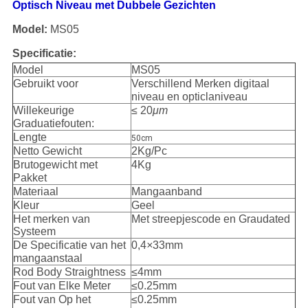
Optisch Niveau met Dubbele Gezichten
Model:
MS05
Specificatie:
Model
MS05
Gebruikt voor
Verschillend Merken digitaal
niveau en opticlaniveau
Willekeurige
≤ 20
μm
Graduatiefouten:
Lengte
50cm
Netto Gewicht
2Kg/Pc
Brutogewicht met
4Kg
Pakket
Materiaal
Mangaanband
Kleur
Geel
Het merken van
Met streepjescode en Graudated
Systeem
De Specificatie van het
0,4
×
33mm
mangaanstaal
Rod Body Straightness
≤4mm
Fout van Elke Meter
≤0.25mm
Fout van Op het
≤0.25mm