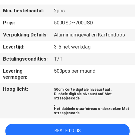
CONTACTEER
Min. bestelaantal:
2pcs
ONS
Prijs:
500USD~700USD
VERZOEK
Verpakking Details:
Aluminiumgeval en Kartondoos
OM
Levertijd:
3-5 het werkdag
EEN
Betalingscondities:
T/T
CITAAT
Levering
500pcs per maand
vermogen:
SITEMAP
Hoog licht:
,
50cm Korte digitale niveaustaaf
Dubbele digitale niveaustaaf Met
streepjescode
PRIVACY
,
Het dubbele staafniveau onderzoeken Met
POLICY
streepjescode
BESTE PRIJS