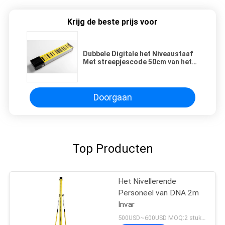
Krijg de beste prijs voor
Dubbele Digitale het Niveaustaaf
Met streepjescode 50cm van het
Mangaanpersoneel Rod Level
Surveying
Doorgaan
Top Producten
Het Nivellerende
Personeel van DNA 2m
Invar
500USD~600USD MOQ:2 stukken