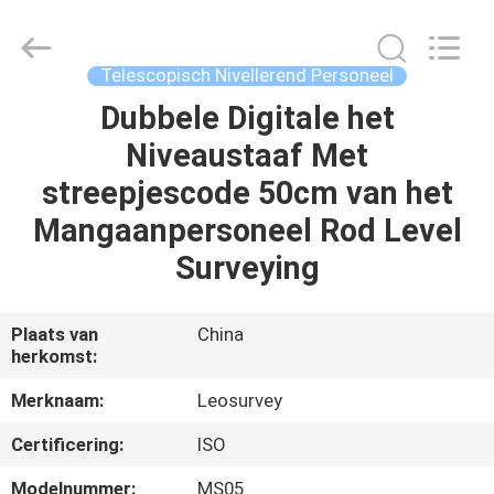
Leo
Survey
Instrument
Co.,Ltd.
All
Telescopisch Nivellerend Personeel
Rights
Reserved.
Dubbele Digitale het
HUIS
Niveaustaaf Met
PRODUCTEN
streepjescode 50cm van het
Mangaanpersoneel Rod Level
ONGEVEER
Surveying
ONS
Plaats van
China
herkomst:
FABRIEKSREIS
Merknaam:
Leosurvey
KWALITEITSCONTROLE
Certificering:
ISO
Modelnummer:
MS05