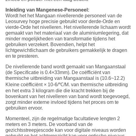
Inleiding van Mangenese-Personeel:
Wordt het het Mangaan nivellerende personeel van de
Leosurvey hoge precisie gebruikt voor derde-Orde en
vierde-Orde het nivelleren. Het nivellerende lichaam wordt
gemaakt van het materiaal van de aluminiumlegering, dat
minder mogelijkheden van transformatie tijdens het
gebruiken verzekert. Bovendien, helpt het
lichtgewichtlichaam de gebruikers gemakkelijk te dragen
en te presteren.
De nivellerende band wordt gemaakt van Mangaanstaal
(de Specificatie is 0.4×33mm). De coëfficiënt van
thermische uitbreiding van Mangaanstaal is (10.6~12.2)
Kleine coëfficiënt
×
10-6/℃/M. van thermische uitbreiding
en het extra 3 kilogram die die kracht trekken bij de
bovenkant van het nivelleren van band wordt toegevoegd,
zorgt minder externe invloed tijdens het proces om te
gebruiken ervoor.
Momenteel, zijn de regelmatige facultatieve lengten 2
meters en 3 meters. De voorband van de
gezichtsstreepjescode kan voor digitale niveaus worden
gebruikt en het achtergezicht kan voor optische niveaus