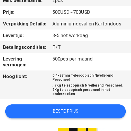
Min. bestelaantal:
2pcs
CONTACTEER
ONS
Prijs:
500USD~700USD
Verpakking Details:
Aluminiumgeval en Kartondoos
VERZOEK
Levertijd:
3-5 het werkdag
OM
Betalingscondities:
T/T
EEN
Levering
500pcs per maand
CITAAT
vermogen:
Hoog licht:
0.4×33mm Telescopisch Nivellerend
SITEMAP
Personeel
,
,
7Kg telescopisch Nivellerend Personeel
7Kg telescopisch personeel in het
onderzoeken
PRIVACY
POLICY
BESTE PRIJS