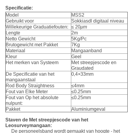
Specificatie:
Model
MSS2
Gebruikt voor
Sokkiasdl digitaal niveau
Willekeurige Graduatiefouten:
≤ 20
μm
Lengte
2m
Netto Gewicht
5Kg/Pc
Brutogewicht met Pakket
7Kg
Materiaal
Mangaanband
Kleur
Geel
Het merken van Systeem
Met streepjescode en
Graudated
De Specificatie van het
0,4
×
33mm
mangaanstaal
Rod Body Straightness
≤4mm
Fout van Elke Meter
≤0.25mm
Fout van Op het absolute
≤0.25mm
nulpunt:
Pakket
Aluminiumgeval
Staven de Met streepjescode van het
Leosurveymangaan:
De personeelsband wordt gemaakt van hoogte - het