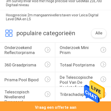
3m Survey Invar Rod met hoge precisie voor GeoMax ZDL700
Digitaal niveau
Hoogprecisie 2m mangaannivellerstaven voor Leica Digital
Level DNA en LS
populaire categorieën
Alle
Onderzoekend 
Onderzoek Mini 
Reflectorprisma
Prism
360 Graadprisma
Totaal Postprisma
De Telescopische 
Prisma Pool Bipod
Pool Van De 
Koolstofvezel
Telescopisch 
Tribrachadapter
Nivellerend 
Personeel
Vraag een offerte aan