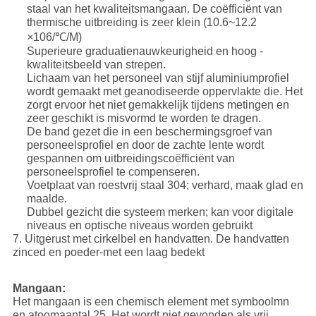
staal van het kwaliteitsmangaan. De coëfficiënt van
thermische uitbreiding is zeer klein (10.6~12.2
×
106/℃/M)
Superieure graduatienauwkeurigheid en hoog -
kwaliteitsbeeld van strepen.
Lichaam van het personeel van stijf aluminiumprofiel
wordt gemaakt met geanodiseerde oppervlakte die. Het
zorgt ervoor het niet gemakkelijk tijdens metingen en
zeer geschikt is misvormd te worden te dragen.
De band gezet die in een beschermingsgroef van
personeelsprofiel en door de zachte lente wordt
gespannen om uitbreidingscoëfficiënt van
personeelsprofiel te compenseren.
Voetplaat van roestvrij staal 304; verhard, maak glad en
maalde.
Dubbel gezicht die systeem merken; kan voor digitale
niveaus en optische niveaus worden gebruikt
7. Uitgerust met cirkelbel en handvatten. De handvatten
zinced en poeder-met een laag bedekt
Mangaan:
Het mangaan is een chemisch element met symboolmn
en atoomaantal 25. Het wordt niet gevonden als vrij