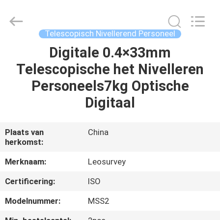
Leo
Survey
Instrument
Co.,Ltd.
All
Telescopisch Nivellerend Personeel
Rights
Reserved.
Digitale 0.4×33mm
HUIS
Telescopische het Nivelleren
PRODUCTEN
Personeels7kg Optische
Digitaal
ONGEVEER
ONS
Plaats van
China
herkomst:
FABRIEKSREIS
Merknaam:
Leosurvey
Certificering:
ISO
KWALITEITSCONTROLE
Modelnummer:
MSS2