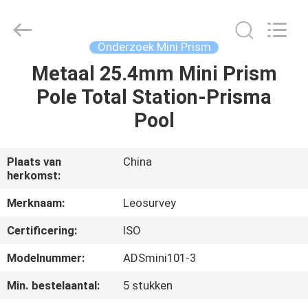
Leo
Survey
Instrument
Co.,Ltd.
All
Onderzoek Mini Prism
Rights
Reserved.
Metaal 25.4mm Mini Prism
HUIS
Pole Total Station-Prisma
PRODUCTEN
Pool
ONGEVEER
Plaats van
China
herkomst:
ONS
Merknaam:
Leosurvey
FABRIEKSREIS
Certificering:
ISO
Modelnummer:
ADSmini101-3
KWALITEITSCONTROLE
Min. bestelaantal:
5 stukken