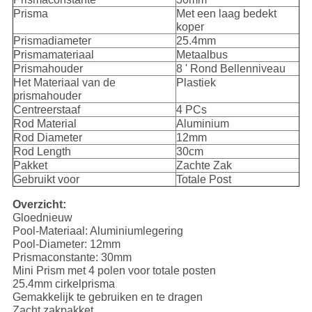
Prisma
Met een laag bedekt
koper
Prismadiameter
25.4mm
Prismamateriaal
Metaalbus
Prismahouder
8 ' Rond Bellenniveau
Het Materiaal van de
Plastiek
prismahouder
Centreerstaaf
4 PCs
Rod Material
Aluminium
Rod Diameter
12mm
Rod Length
30cm
Pakket
Zachte Zak
Gebruikt voor
Totale Post
Overzicht:
Gloednieuw
Pool-Materiaal: Aluminiumlegering
Pool-Diameter: 12mm
Prismaconstante: 30mm
Mini Prism met 4 polen voor totale posten
25.4mm cirkelprisma
Gemakkelijk te gebruiken en te dragen
Zacht zakpakket