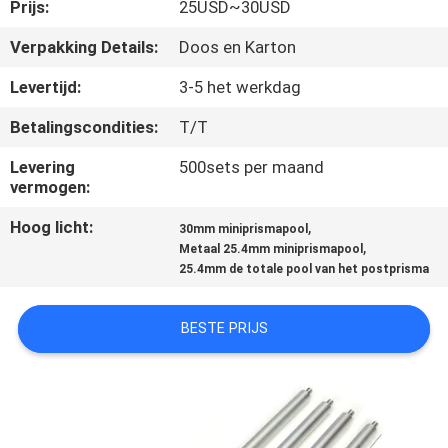
CONTACTEER
Prijs:
25USD~30USD
ONS
Verpakking Details:
Doos en Karton
Levertijd:
3-5 het werkdag
VERZOEK
Betalingscondities:
T/T
OM
Levering
500sets per maand
EEN
vermogen:
CITAAT
Hoog licht:
,
30mm miniprismapool
,
Metaal 25.4mm miniprismapool
SITEMAP
25.4mm de totale pool van het postprisma
BESTE PRIJS
PRIVACY
POLICY