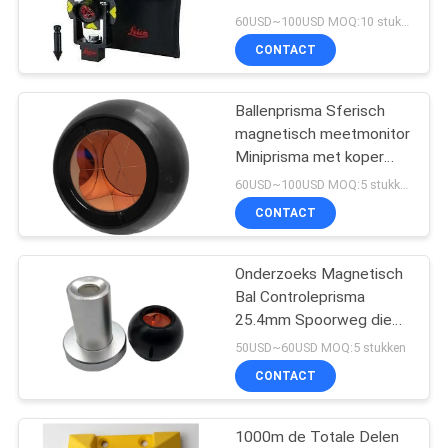
gebouw gevels GMP101
60USD~100USD MOQ:10 stukken
CONTACT
Ballenprisma Sferisch
magnetisch meetmonitor
Miniprisma met koper
gecoate houder
60USD~100USD MOQ:5 stukken
CONTACT
Onderzoeks Magnetisch
Bal Controleprisma
25.4mm Spoorweg die
Prisma meten
50USD~60USD MOQ:5 stukken
CONTACT
1000m de Totale Delen