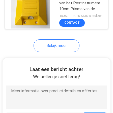
van het Postinstrument
10cm Prisma van de
Metaal Vierkant Weg
15USD~18USD MOQ:5 stukken
CONTACT
Bekijk meer
Laat een bericht achter
We bellen je snel terug!