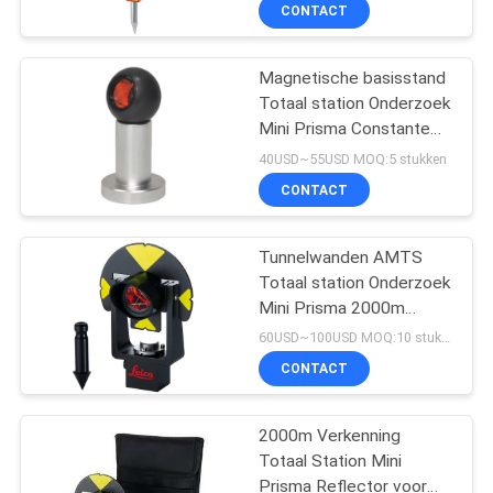
CONTACTEER
CONTACT
ONS
Magnetische basisstand
Totaal station Onderzoek
VERZOEK
Mini Prisma Constante
OM
17,5 mm met koper
40USD~55USD MOQ:5 stukken
gecoate bal Prisma Set
EEN
CONTACT
CITAAT
Tunnelwanden AMTS
Totaal station Onderzoek
SITEMAP
Mini Prisma 2000m
GMP101 17.5 Constante
60USD~100USD MOQ:10 stukken
PRIVACY
CONTACT
POLICY
2000m Verkenning
Totaal Station Mini
Prisma Reflector voor