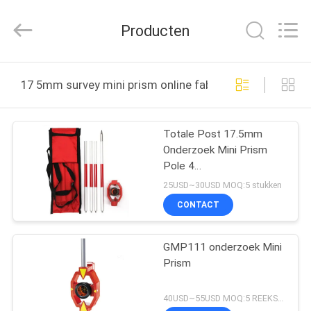
Leo
Survey
Instrument
Producten
Co.,Ltd.
All
Rights
Reserved.
HUIS
17 5mm survey mini prism online fabricage
PRODUCTEN
Totale Post 17.5mm
Onderzoek Mini Prism
ONGEVEER
Pole 4
ONS
Stavencompensatie
25USD~30USD MOQ:5 stukken
CONTACT
FABRIEKSREIS
GMP111 onderzoek Mini
Prism
KWALITEITSCONTROLE
40USD~55USD MOQ:5 REEKSEN