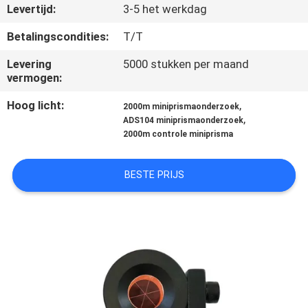
CONTACTEER
Levertijd:
3-5 het werkdag
ONS
Betalingscondities:
T/T
Levering
5000 stukken per maand
VERZOEK
vermogen:
OM
Hoog licht:
,
2000m miniprismaonderzoek
EEN
,
ADS104 miniprismaonderzoek
2000m controle miniprisma
CITAAT
BESTE PRIJS
SITEMAP
PRIVACY
POLICY