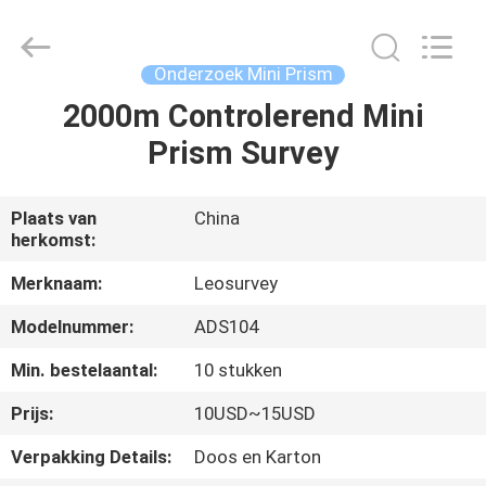
Leo
Survey
Instrument
Co.,Ltd.
All
Onderzoek Mini Prism
Rights
Reserved.
2000m Controlerend Mini
HUIS
Prism Survey
PRODUCTEN
Plaats van
China
herkomst:
ONGEVEER
ONS
Merknaam:
Leosurvey
Modelnummer:
ADS104
FABRIEKSREIS
Min. bestelaantal:
10 stukken
Prijs:
10USD~15USD
KWALITEITSCONTROLE
Verpakking Details:
Doos en Karton