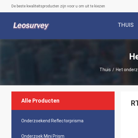
De beste kwaliteitsproducten zijn voor u om uit te kiezen
THUIS
He
Thuis
/
Het onderz
Alle Producten
RT
Onderzoekend Reflectorprisma
Onderzoek Mini Prism