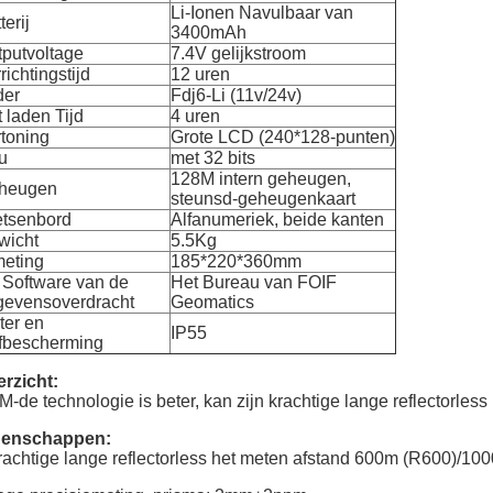
Li-Ionen Navulbaar van
terij
3400mAh
putvoltage
7.4V gelijkstroom
richtingstijd
12 uren
der
Fdj6-Li (11v/24v)
 laden Tijd
4 uren
toning
Grote LCD (240*128-punten)
u
met 32 bits
128M intern geheugen,
heugen
steunsd-geheugenkaart
etsenbord
Alfanumeriek, beide kanten
wicht
5.5Kg
meting
185*220*360mm
 Software van de
Het Bureau van FOIF
gevensoverdracht
Geomatics
ter en
IP55
ofbescherming
rzicht:
-de technologie is beter, kan zijn krachtige lange reflectorle
genschappen:
rachtige lange reflectorless het meten afstand 600m (R600)/1