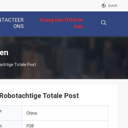
Dutch
NTACTEER
Vraag Een Offerte
ONS
Aan
描
ten
chtige Totale Post
述
Robotachtige Totale Post
n
China
m
FOIF