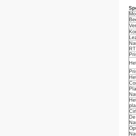
Spe
Mo
Be
Ver
Kor
Le
Na
RT
Pr
He
Pr
Het
Co
Pl
Na
Het
pla
Cir
De 
Na
Opt
Na