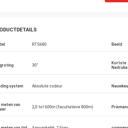
ODUCTDETAILS
del
RTS680
Beeld
Kortste
groting
30“
Nadruka
ding system
Absolute codeur
Nauwkeu
 meten van
2,0 tot 600m (facultatieve 800m)
Prisman
ier
 meten van tijd
Aanvankelijk: 2.5sec
compens