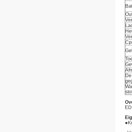
Bat
Out
Ver
La
Het
Ver
Cp
Ge
To
Ge
Af
De
ge
Wa
st
Ove
EDM
Ei
●
K