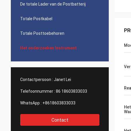
De totale Lader van de Postbatterij
Totale Postkabel
PR
Totale Posttoebehoren
Mo
Het onderzoeken Instrument
Ver
Contactpersoon :
Janet Lei
Rea
Telefoonnummer :
86 18603833033
WhatsApp :
+8618603833033
Het
Waa
Contact
Het