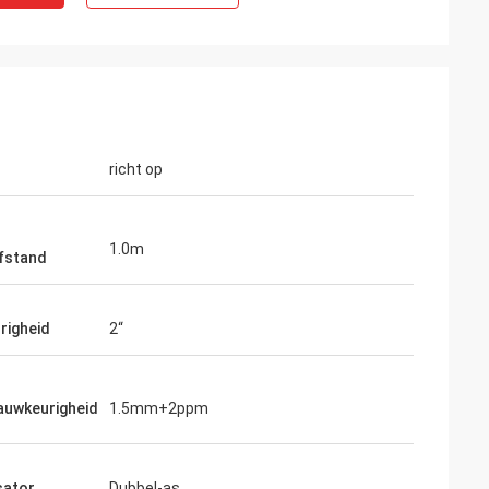
richt op
1.0m
fstand
righeid
2“
auwkeurigheid
1.5mm+2ppm
ator
Dubbel-as