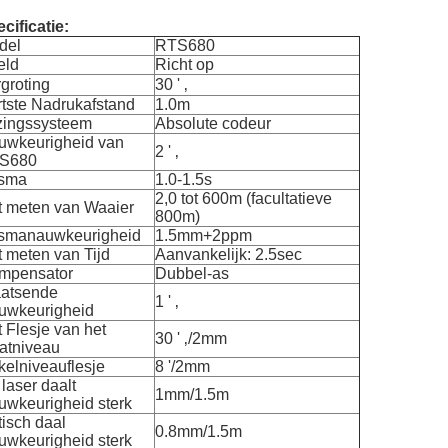
cificatie:
del
RTS680
eld
Richt op
groting
30 ' ‚
tste Nadrukafstand
1.0m
zingssysteem
Absolute codeur
uwkeurigheid van
2 ' ‚
S680
isma
1.0-1.5s
2,0 tot 600m (facultatieve
t meten van Waaier
800m)
ismanauwkeurigheid
1.5mm+2ppm
 meten van Tijd
Aanvankelijk: 2.5sec
mpensator
Dubbel-as
aatsende
1 ' ‚
uwkeurigheid
 Flesje van het
30 ' ‚/2mm
atniveau
kelniveauflesje
8 '/2mm
laser daalt
1mm/1.5m
uwkeurigheid sterk
isch daal
0.8mm/1.5m
uwkeurigheid sterk