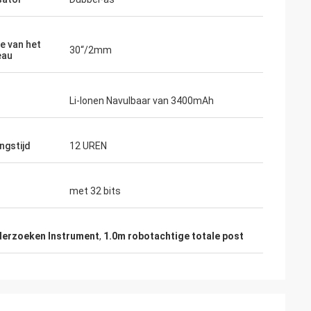
je van het
30“/2mm
eau
Li-Ionen Navulbaar van 3400mAh
ngstijd
12 UREN
met 32 bits
derzoeken Instrument
,
1.0m robotachtige totale post