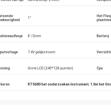
atsende
Het Fles
1“
wkeurigheid
plaatniv
kelniveauflesje
8 '/2mm
Batterij
putvoltage
7.4V gelijkstroom
Verrichti
toning
Grote LCD (240*128-punten)
Cpu
keren
RTS680 het onderzoeken Instrument
,
1.0m het On