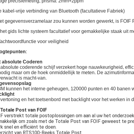
ge precisiemeting, prisma: 2mm+2ppm
 kabel-vrije verbinding van Bluetooth (facultatieve Fabriek)
t gegevensverzamelaar zou kunnen worden gewerkt, is FOIF F
 het gids lichte systeem facultatief voor gemakkelijke staak uit m
chtwoordfunctie voor veiligheid
ogtepunten
:
t absolute Coderen
absolute coderende schijf verzekert hoge nauwkeurigheid, efficie
odig maar om de hoek onmiddellijk te meten. De azimutinformati
erwacht is macht-van.
gevensopslag
M kunnen het interne geheugen, 120000 punten en 40 banen 
klight
vertoning en het toetsenbord met backlight voor het werken in d
Totale Post van FOIF
F verstrekt totale postoplossingen om aan al uw het onderzoek
akkelijk om zoals met de Totale Post van FOIF geweest te pre
k snel en efficiënt te doen.
rzicht van RTS100-Reeks Totale Post