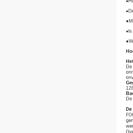
Ho
●
De
●
●Me
Is
●
●Wa
Ho
He
De 
onn
onv
Ge
128
Bac
De 
De 
FOI
gem
wer
Ove