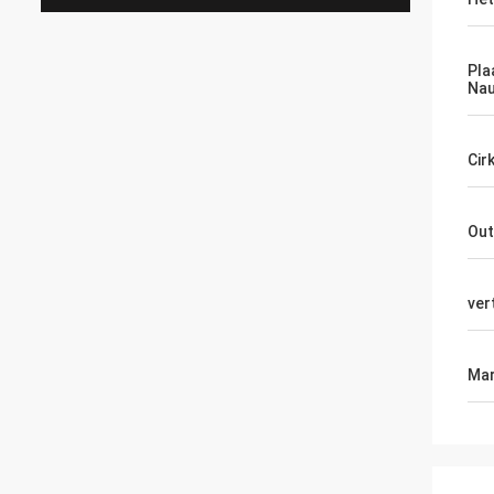
Pla
Nau
Cir
Out
ver
Mar