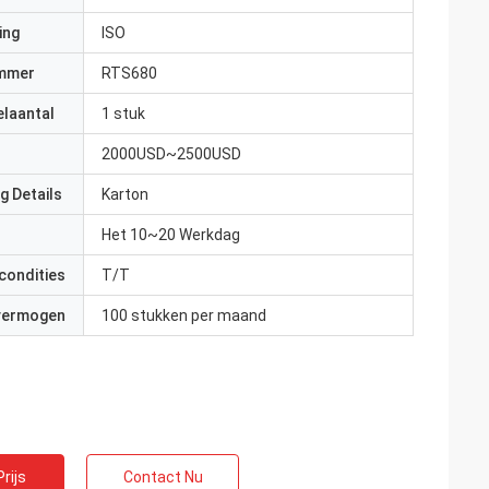
ing
ISO
mmer
RTS680
elaantal
1 stuk
2000USD~2500USD
g Details
Karton
Het 10~20 Werkdag
condities
T/T
 vermogen
100 stukken per maand
rijs
Contact Nu