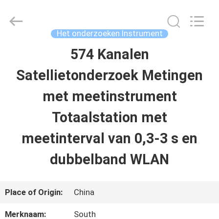
Leo
Survey
Instrument
Co.,Ltd.
Het onderzoeken Instrument
All
Rights
574 Kanalen
HUIS
Reserved.
Satellietonderzoek Metingen
PRODUCTEN
met meetinstrument
Totaalstation met
ONGEVEER
meetinterval van 0,3-3 s en
ONS
dubbelband WLAN
FABRIEKSREIS
Place of Origin:
China
KWALITEITSCONTROLE
Merknaam:
South