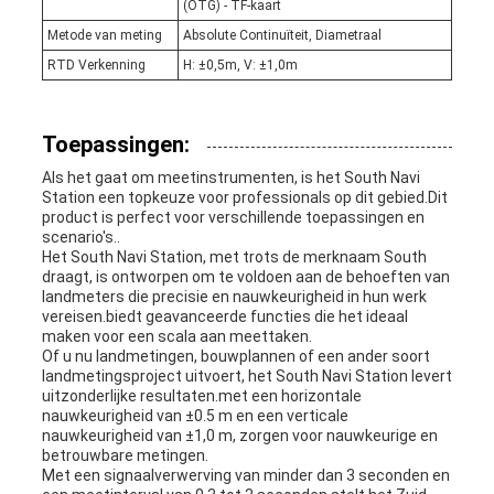
(OTG) - TF-kaart
Metode van meting
Absolute Continuïteit, Diametraal
RTD Verkenning
H: ±0,5m, V: ±1,0m
Toepassingen:
Als het gaat om meetinstrumenten, is het South Navi
Station een topkeuze voor professionals op dit gebied.Dit
product is perfect voor verschillende toepassingen en
scenario's..
Het South Navi Station, met trots de merknaam South
draagt, is ontworpen om te voldoen aan de behoeften van
landmeters die precisie en nauwkeurigheid in hun werk
vereisen.biedt geavanceerde functies die het ideaal
maken voor een scala aan meettaken.
Of u nu landmetingen, bouwplannen of een ander soort
landmetingsproject uitvoert, het South Navi Station levert
uitzonderlijke resultaten.met een horizontale
nauwkeurigheid van ±0.5 m en een verticale
nauwkeurigheid van ±1,0 m, zorgen voor nauwkeurige en
betrouwbare metingen.
Met een signaalverwerving van minder dan 3 seconden en