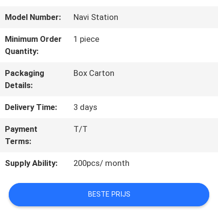
Model Number:
Navi Station
CONTACTEER
Minimum Order
1 piece
Quantity:
ONS
Packaging
Box Carton
Details:
VERZOEK
Delivery Time:
3 days
OM
EEN
Payment
T/T
Terms:
CITAAT
Supply Ability:
200pcs/ month
SITEMAP
BESTE PRIJS