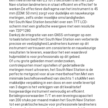
een meetinterval van 0,3 tot 3 seconden stelt het Zuid-
Navi-station landmeters in staat efficiënt en effectief te
werken.De effectieve diafragma van het instrument is 45
mm (EDM: 50 mm) zorgt voor duidelijke en nauwkeurige
metingen, zelfs onder moeilijke omstandigheden.
Het South Navi Station beschikt over een TFT-LCD-
scherm met een grafische weergave met een resolutie
van 720*1280.
Dankzij de integratie van een GNSS-ontvanger op een
totaalstation biedt het South Navi Station een verbeterde
precisie en veelzijdigheid.Landmeters kunnen op dit
instrument vertrouwen om consistente en nauwkeurige
resultaten te leveren, waardoor het een waardevol
hulpmiddel is voor professionals op dit gebied.
Of u nu grote gebieden moet onderzoeken,
controlepunten moet opstellen of gedetailleerde
metingen moet uitvoeren, het South Navi Station is de
perfecte metgezel voor al uw meetbehoeften.Met een
minimale bestelhoeveelheid van slechts 1 stukMet een
makkelijke verpakking in een doos en een snelle levertijd
van 3 dagen is het verkrijgen van dit kwalitatief
hoogwaardige instrument eenvoudig en efficiënt.
Betalingsvoorwaarden T/T en een leveringscapaciteit
van 200 stuks per maand maken het South Navi Station
tot een praktische keuze voor professionele landmeters