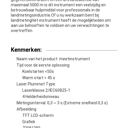
maximaal 5000 m is dit instrument een veelzijdig en
betrouwbaar hulpmiddel voor professionals in de
landmetingsindustrie.Of u nu werkzaam bent bij
landmetingHet instrument heeft de mogelijkheden om
aan uw behoeften te voldoen en uw verwachtingen te
overtreffen.
Kenmerken:
Naam van het product: meetinstrument
Tijd voor de eerste oplossing:
Koelstarten <50s
Warm start < 45 s
Laser Plummet Type:
Laserklasse 2/IEC60825-1
4 Helderheidsniveau
Metingsinterval: 0,3 ~ 3 s (Extreme snelheid 0,3 s)
Afbeelding:
TFT LCD-scherm
Grafiek
720*1280