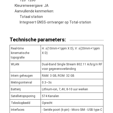
Kleurenweergave: JA
Aanvullende kenmerken:
Totaal station
Integreert GNSS-ontvanger op Total-station
Technische parameters:
Real-time
H: ±(10mm+1ppm X D), V: ±(20mm+1ppm
kinematische
X D)
topografie
WLAN
Dual-Band Single Stream 802.11 A/b/g/n RF
voor gegevensverbinding
Intern geheugen
RAM: 3 GB; ROM: 32 GB
Metingsinterval
0.3~3s
Batterij
Lithium-ion, 7,4V, 8-10 uur werken
Satellietopsporing
574 Kanalen
Teleskopbeeld
Oprecht
Interfaces
- Seriële poort (6-pin) - Micro SIM - USB type C