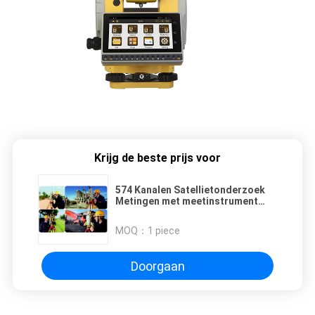
Krijg de beste prijs voor
574 Kanalen Satellietonderzoek
Metingen met meetinstrument
Totaalstation met meetinterval
van 0,3-3 s en dubbelband WLAN
MOQ：
1 piece
Doorgaan