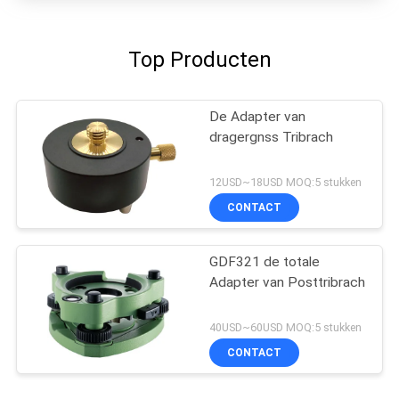
Top Producten
De Adapter van
dragergnss Tribrach
12USD~18USD MOQ:5 stukken
CONTACT
GDF321 de totale
Adapter van Posttribrach
40USD~60USD MOQ:5 stukken
CONTACT