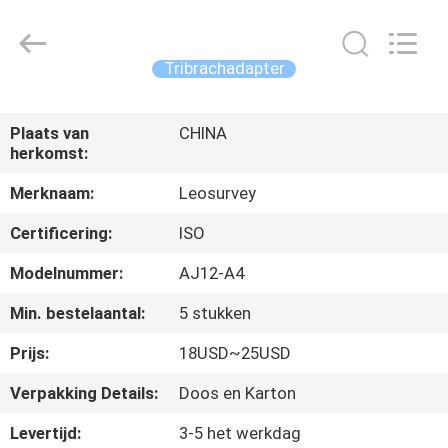
Leo
Survey
Instrument
Co.,Ltd.
All
Tribrachadapter
Rights
Reserved.
HUIS
Plaats van
CHINA
herkomst:
PRODUCTEN
Merknaam:
Leosurvey
ONGEVEER
Certificering:
ISO
ONS
Modelnummer:
AJ12-A4
Min. bestelaantal:
5 stukken
FABRIEKSREIS
Prijs:
18USD~25USD
KWALITEITSCONTROLE
Verpakking Details:
Doos en Karton
Levertijd:
3-5 het werkdag