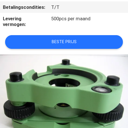
CONTACTEER
Betalingscondities:
T/T
ONS
Levering
500pcs per maand
vermogen:
VERZOEK
OM
BESTE PRIJS
EEN
CITAAT
SITEMAP
PRIVACY
POLICY