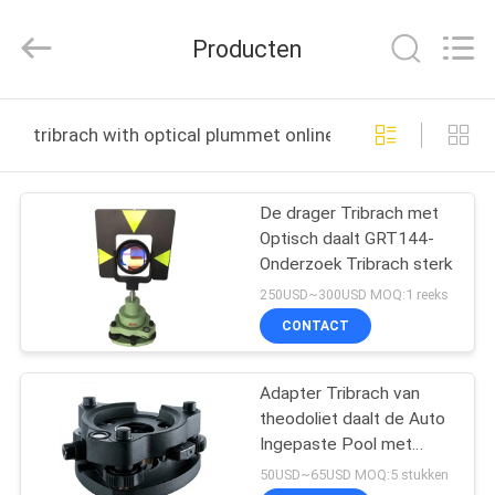
Leo
Survey
Instrument
Producten
Co.,Ltd.
All
Rights
Reserved.
HUIS
tribrach with optical plummet online fabricage
PRODUCTEN
De drager Tribrach met
Optisch daalt GRT144-
ONGEVEER
Onderzoek Tribrach sterk
ONS
250USD~300USD MOQ:1 reeks
CONTACT
FABRIEKSREIS
Adapter Tribrach van
theodoliet daalt de Auto
KWALITEITSCONTROLE
Ingepaste Pool met
Optisch GDF102 sterk
50USD~65USD MOQ:5 stukken