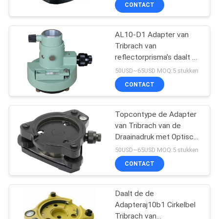
CONTACTEER
CONTACT
ONS
AL10-D1 Adapter van
Tribrach van
VERZOEK
reflectorprisma's daalt de
OM
Groene met Optisch
50USD~65USD MOQ:5 stukken
sterk
EEN
CONTACT
CITAAT
Topcontype de Adapter
van Tribrach van de
SITEMAP
Draainadruk met Optisch
daalt sterk
50USD~65USD MOQ:5 stukken
PRIVACY
CONTACT
POLICY
Daalt de de
Adapteraj10b1 Cirkelbel
Tribrach van