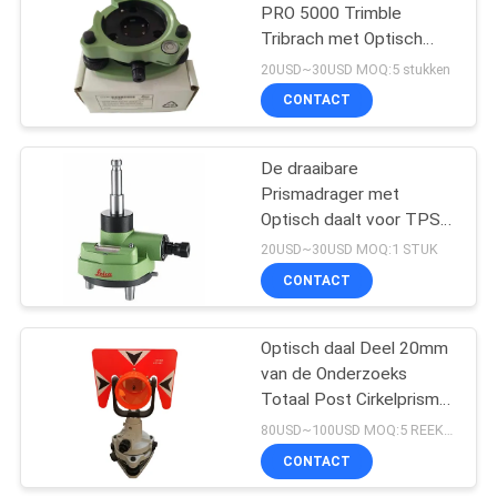
PRO 5000 Trimble
Tribrach met Optisch
daalt Groene GDF322
20USD~30USD MOQ:5 stukken
sterk
CONTACT
De draaibare
Prismadrager met
Optisch daalt voor TPS
GNSS sterk
20USD~30USD MOQ:1 STUK
CONTACT
Optisch daal Deel 20mm
van de Onderzoeks
Totaal Post Cirkelprisma
sterk
80USD~100USD MOQ:5 REEKSEN
CONTACT