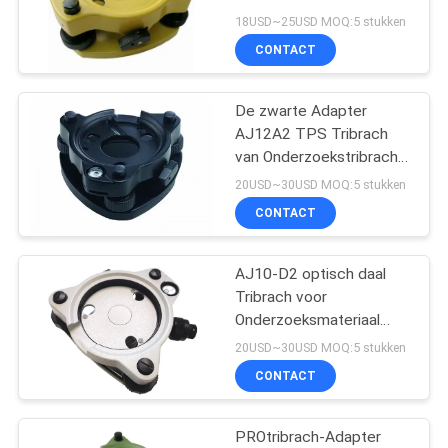
theodoliettribrach zonder
18USD~25USD MOQ:5 stukken
Optisch sterk
CONTACT
De zwarte Adapter
AJ12A2 TPS Tribrach
van Onderzoekstribrach
zonder Optisch daalt
20USD~30USD MOQ:5 stukken
sterk
CONTACT
AJ10-D2 optisch daal
Tribrach voor
Onderzoeksmateriaal
sterk
20USD~30USD MOQ:5 stukken
CONTACT
PROtribrach-Adapter