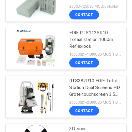
20USD~25USD MOQ:5 stukken
CONTACT
11
FOIF RTS112SR10
Prisma Pool Bipod
Totaal station 1000m
Reflexloos
1000USD~1500USD MOQ:1 stuk
CONTACT
RTS382R10 FOIF Total
11
Station Dual Screens HD
de telescopische
Grote touchscreen 3,5
inch en grote batterij
2000USD~2500USD MOQ:1 stuk
pool van de
CONTACT
koolstofvezel
3D-scan