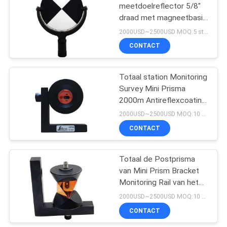
meetdoelreflector 5/8"
draad met magneetbasis
53
totaalstationreflector
2000USD~2500USD MOQ:5 stukken
Telescopisch
CONTACT
Nivellerend
Totaal station Monitoring
Personeel
Survey Mini Prisma
2000m Antireflexcoating
GMP104
2000USD~2500USD MOQ:10 stukken
CONTACT
46
Totaal de Postprisma
Tribrachadapter
van Mini Prism Bracket
Monitoring Rail van het
360 Graadonderzoek
2000USD~2500USD MOQ:10 stukken
CONTACT