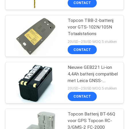
mangaan
CONTACTEER
CONTACT
ONS
Topcon TBB-2-batterij
13
voor GTS-102N/105N
VERZOEK
Totaalstations
OM
360 Graadprisma
20USD~25USD MOQ:5 stukken
EEN
CONTACT
CITAAT
Nieuwe GEB221 Li-ion
4,4Ah batterij compatibel
SITEMAP
met Leica GNSS-
11
ontvanger
20USD~25USD MOQ:5 stukken
PRIVACY
CONTACT
totaal postprisma
POLICY
Topcon Batterij BT-66Q
voor GPS Topcon RC-
3/GMS-2 FC-2000