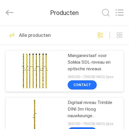
Leo
Survey
Instrument
Producten
Co.,Ltd.
All
Rights
Reserved.
HUIS
23
Alle producten
Onderzoekend
PRODUCTEN
Reflectorprisma
Manganestaaf voor
Sokkia SDL-niveau en
ONGEVEER
optische niveaus
ONS
500USD~700USD MOQ:2pcs
CONTACT
33
FABRIEKSREIS
Onderzoek Mini
Digitaal niveau Trimble
DINI 3m Hoog
KWALITEITSCONTROLE
Prism
nauwkeurige
niveaustaven Staf
500USD~700USD MOQ:2pcs