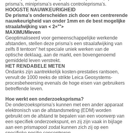
prisma's, miniprisma's evenals controleprisma's.
HOOGSTE NAUWKEURIGHEID
De prisma's onderscheiden zich door een centrerende
nauwkeurigheid van onder 1mm en de best mogelijke
< 2="">
straalafwijking van
MAXIMUMleven
Geoptimaliseerd voor gemeenschappelijke werkende
afstanden, stellen deze prisma's een straalafwijking van
zelfs 8 tentoon“ het speciale uniek werken van de
optische deklaag, aan de markt, een bovengenoemd
gemiddeld leven verstrekt.
HET RENDABELE METEN
Ondanks zijn aantrekkelijk kosten-prestaties rantsoen,
vervult de 1000 reeks de strikte Leica Geosystems-
procesbeheersing evenals de hoge eisen van gebruikers
betreffende leven.
Hoe werkt een onderzoeksprisma?
De onderzoeksprisma's kunnen met een ander apparaat
elektronisch van de afstandsmeting (EDM) worden
gebruikt om de afstand te bepalen van een voorwerp van
een specifiek onderzoekspunt, en zij zijn vaak in bijlage
aan een prismapool zodat kunnen zich zij op een
specifieke positie concentreren.