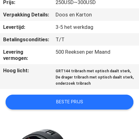
CONTACTEER
Prijs:
250USD~300USD
ONS
Verpakking Details:
Doos en Karton
Levertijd:
3-5 het werkdag
VERZOEK
Betalingscondities:
T/T
OM
Levering
500 Reeksen per Maand
EEN
vermogen:
CITAAT
Hoog licht:
,
GRT144 tribrach met optisch daalt sterk
,
De drager tribrach met optisch daalt sterk
SITEMAP
onderzoek tribrach
BESTE PRIJS
PRIVACY
POLICY