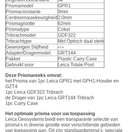
Prismamodel
GPR1
Prismaconstante
0mm
Centreernauwkeurigheid
2.0mm
Prismagrootte
62mm
Prismatype
Cirkel
Tribrachmodel
GDF322
Tribrachtype
Met Optisch daal sterk
Gewrongen Stijfheid
<1>
Adapter/Dragermodel
GRT144
Pakket
Plastic Carry Case
Gebruikt voor
Leica Totale Post
Deze Prismareeks omvat:
het Prisma van 1pc Leica GPR1 met GPH1-Houder en
GZT4
1pc Leica GDF322 Tribrach
de Drager van 1pc Leica GRT144 Tribrach
1pc Carry Case
Het optimale prisma voor uw toepassing
Leica Geosystems biedt een transparante selectie van
prisma's in diverse grootte voor verschillende gebieden
van toepassing aan. Dit zijn standaardprisma's, speciale