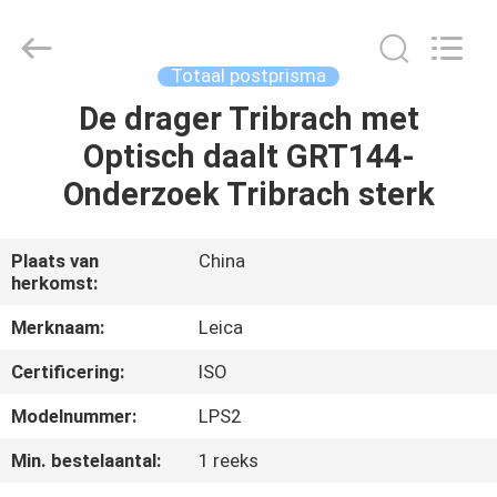
Leo
Survey
Instrument
Co.,Ltd.
All
Totaal postprisma
Rights
Reserved.
De drager Tribrach met
HUIS
Optisch daalt GRT144-
PRODUCTEN
Onderzoek Tribrach sterk
ONGEVEER
Plaats van
China
herkomst:
ONS
Merknaam:
Leica
FABRIEKSREIS
Certificering:
ISO
Modelnummer:
LPS2
KWALITEITSCONTROLE
Min. bestelaantal:
1 reeks