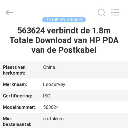
Leo
Survey
Instrument
Co.,Ltd.
All
Totale Postkabel
Rights
Reserved.
563624 verbindt de 1.8m
HUIS
Totale Download van HP PDA
PRODUCTEN
van de Postkabel
ONGEVEER
Plaats van
China
herkomst:
ONS
Merknaam:
Leosurvey
FABRIEKSREIS
Certificering:
ISO
Modelnummer:
563624
KWALITEITSCONTROLE
Min.
5 stukken
bestelaantal: