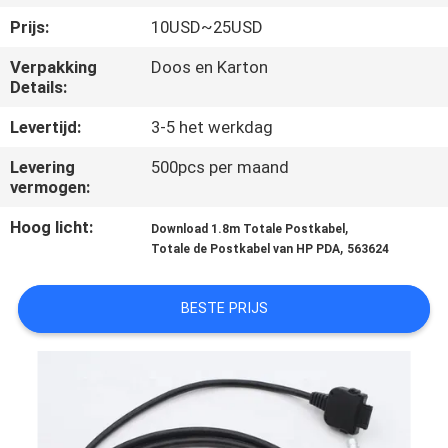
CONTACTEER
Prijs:
10USD~25USD
ONS
Verpakking
Doos en Karton
Details:
VERZOEK
Levertijd:
3-5 het werkdag
OM
Levering
500pcs per maand
EEN
vermogen:
CITAAT
Hoog licht:
,
Download 1.8m Totale Postkabel
,
Totale de Postkabel van HP PDA
563624
SITEMAP
BESTE PRIJS
PRIVACY
POLICY