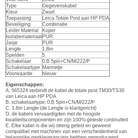
Type
Gegevenskabel
Kleur
Zwart
Toepassing
Leica Totale Post aan HP PDA
Beveiliging
Combinatie
Leider Material
Koper
Isolatiemateriaal
PUR
Jasje
PUR
Lengte
1.8m
Spelden
5
Schakelaar
0.B 5pin+CN/M/222/P
Schakelaartype
Mannetje
Voorwaarde
Nieuw
Eigenschappen:
A. 565324 verbindt de kabel de totale post TM30/TS30
van Leica aan HP PDA
B. schakelaartype: 0.B 5pin+CN/M/222/P
C. 1.8m Lengte (de Lengte is klantgericht)
D. de kabels vervaardigden met de hoogste
kwaliteitscomponenten en zijn 100%-geteste continuïteit
E. Elke kabel is die wij streng getest en geweest
compatibel met machines van een verscheidenheid van
belangrijke merkleveranciers hebben geproduceerd.