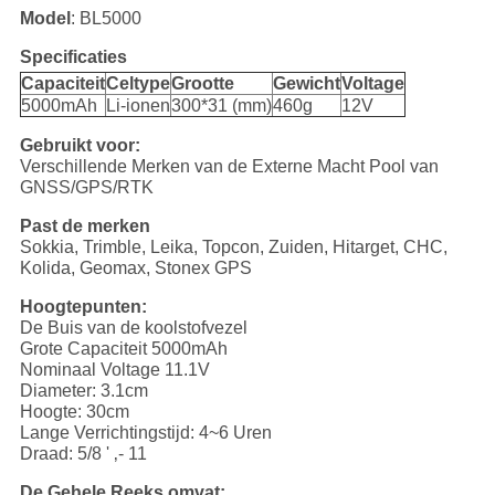
Model
: BL5000
Specificaties
Capaciteit
Celtype
Grootte
Gewicht
Voltage
5000mAh
Li-ionen
300*31 (mm)
460g
12V
Gebruikt voor:
Verschillende Merken van de Externe Macht Pool van
GNSS/GPS/RTK
Past de merken
Sokkia, Trimble, Leika, Topcon, Zuiden, Hitarget, CHC,
Kolida, Geomax, Stonex GPS
Hoogtepunten:
De Buis van de koolstofvezel
Grote Capaciteit 5000mAh
Nominaal Voltage 11.1V
Diameter: 3.1cm
Hoogte: 30cm
Lange Verrichtingstijd: 4~6 Uren
Draad: 5/8 ' ‚- 11
De Gehele Reeks omvat: