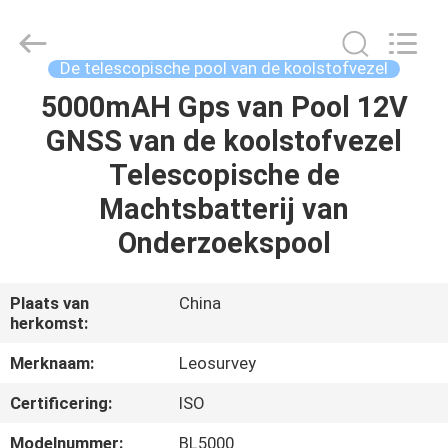
Leo
Survey
Instrument
Co.,Ltd.
All
De telescopische pool van de koolstofvezel
Rights
Reserved.
5000mAH Gps van Pool 12V
HUIS
GNSS van de koolstofvezel
PRODUCTEN
Telescopische de
Machtsbatterij van
ONGEVEER
Onderzoekspool
ONS
Plaats van
China
herkomst:
FABRIEKSREIS
Merknaam:
Leosurvey
KWALITEITSCONTROLE
Certificering:
ISO
Modelnummer:
BL5000