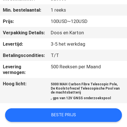
CONTACTEER
Min. bestelaantal:
1 reeks
ONS
Prijs:
100USD~120USD
VERZOEK
Verpakking Details:
Doos en Karton
OM
Levertijd:
3-5 het werkdag
EEN
Betalingscondities:
T/T
CITAAT
Levering
500 Reeksen per Maand
vermogen:
SITEMAP
Hoog licht:
,
5000 MAH Carbon Fibre Telescopic Pole
De Koolstofvezel Telescopische Pool van
de machtsbatterij
PRIVACY
,
gps van 12V GNSS onderzoekspool
POLICY
BESTE PRIJS