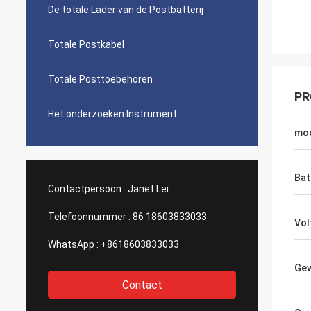
De totale Lader van de Postbatterij
Totale Postkabel
Totale Posttoebehoren
PR
Het onderzoeken Instrument
mo
Bat
Contactpersoon :
Janet Lei
Telefoonnummer :
86 18603833033
Vol
WhatsApp :
+8618603833033
Gew
Contact