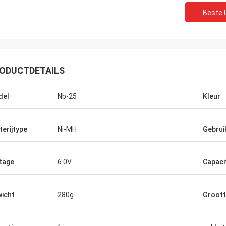
Beste P
ODUCTDETAILS
del
Nb-25
Kleur
terijtype
Ni-MH
Gebrui
tage
6.0V
Capaci
icht
280g
Groot