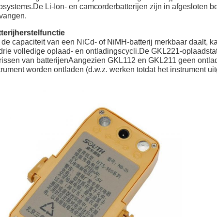
systems.De Li-Ion- en camcorderbatterijen zijn in afgesloten 
vangen.
terijherstelfunctie
 de capaciteit van een NiCd- of NiMH-batterij merkbaar daalt, 
 drie volledige oplaad- en ontladingscycli.De GKL221-oplaadstat
rissen van batterijenAangezien GKL112 en GKL211 geen ontladi
trument worden ontladen (d.w.z. werken totdat het instrument uit