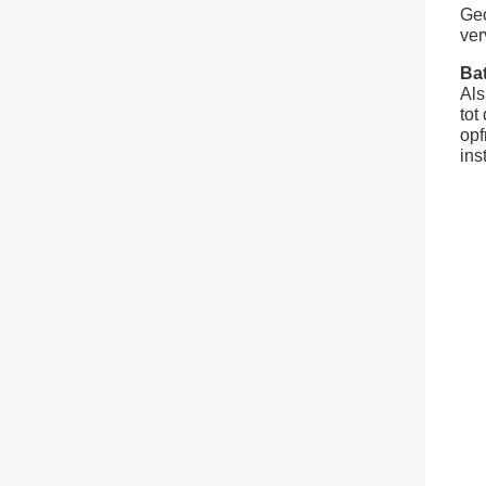
Geo
ver
Bat
Als
tot
opf
ins