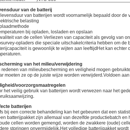
ensduur van de batterij
levensduur van batterijen wordt voornamelijk bepaald door de 
lektrische belasting
Oplaadmethode
emperaturen bij opladen, losladen en opslaan
waliteit van de cellen Verliezen van capaciteit als gevolg van onj
survey-opladers die speciale uitschakelcriteria hebben om de 
terijcapaciteit is gewoonlijk te wijten aan leeftijdHet kan echter 
peraturen.
cherming van het milieu/verwijdering
redenen van milieubescherming en veiligheid mogen gebruikte 
r moeten ze op de juiste wijze worden verwijderd.Voldoen aan d
iligheid/voorzorgsmaatregelen
r het veilig gebruik van batterijen wordt verwezen naar het gede
ruiksaanwijzing.
ecte batterijen
fs bij een correcte behandeling kan het gebeuren dat een statistis
een batterijpakket zijn allemaal van dezelfde productiebatch e
oude cellen worden gemengd, worden de zwakkere (oude) cellen 
dere storingen onvermijdelijk.Het volledige batterijpakket wordt