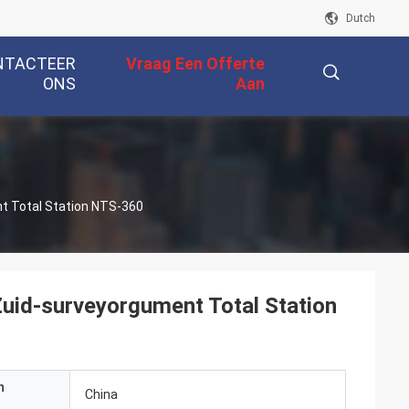
Dutch
NTACTEER
Vraag Een Offerte
ONS
Aan
描
t Total Station NTS-360
述
Zuid-surveyorgument Total Station
n
China