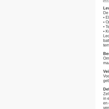
Lev
De 
• E
• 
• T
• K
Leo
bat
tem
Bes
Om 
maa
Ve
Voo
geb
Def
Zel
in 
en 
ver