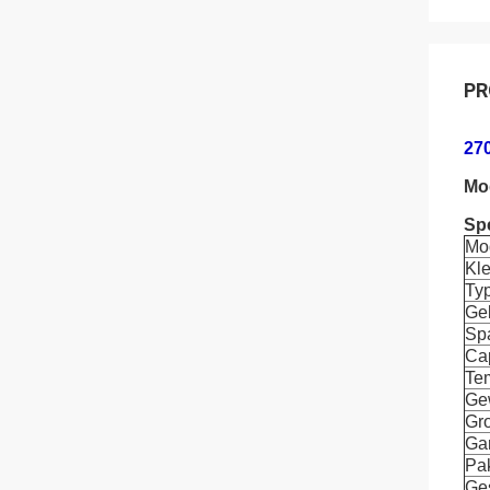
PR
27
Mo
Spe
Mo
Kle
Ty
Geb
Sp
Cap
Te
Ge
Gro
Gar
Pa
Ge