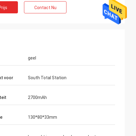
rijs
Contact Nu
geel
kt voor
South Total Station
teit
2700mAh
te
130*80*33mm