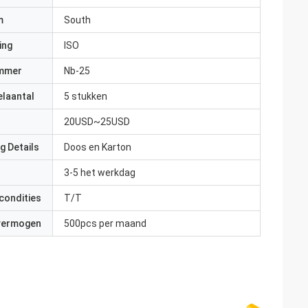
m
South
ing
ISO
mmer
Nb-25
elaantal
5 stukken
20USD~25USD
g Details
Doos en Karton
3-5 het werkdag
condities
T/T
 vermogen
500pcs per maand