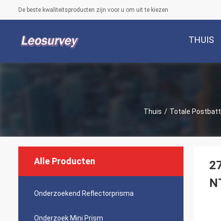
De beste kwaliteitsproducten zijn voor u om uit te kiezen
THUIS
Thuis
/
Totale Postbatt
Alle Producten
27
N
Onderzoekend Reflectorprisma
Onderzoek Mini Prism