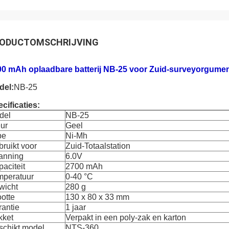
ODUCTOMSCHRIJVING
00 mAh oplaadbare batterij NB-25 voor Zuid-surveyorgumen
del:
NB-25
cificaties:
del
NB-25
ur
Geel
pe
Ni-Mh
ruikt voor
Zuid-Totaalstation
anning
6.0V
aciteit
2700 mAh
mperatuur
0-40 °C
wicht
280 g
otte
130 x 80 x 33 mm
antie
1 jaar
kket
Verpakt in een poly-zak en karton
schikt model
NTS-360