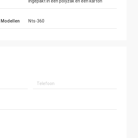
Ingepakt in een polyzak en een karton
 Modellen
Nts-360