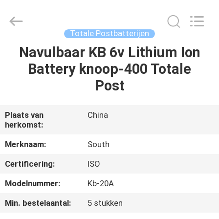
Leo
Survey
Instrument
Co.,Ltd.
All
Totale Postbatterijen
Rights
Reserved.
Navulbaar KB 6v Lithium Ion
HUIS
Battery knoop-400 Totale
PRODUCTEN
Post
ONGEVEER
Plaats van
China
herkomst:
ONS
Merknaam:
South
FABRIEKSREIS
Certificering:
ISO
Modelnummer:
Kb-20A
KWALITEITSCONTROLE
Min. bestelaantal:
5 stukken