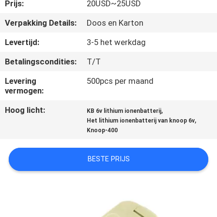
CONTACTEER
Prijs:
20USD~25USD
ONS
Verpakking Details:
Doos en Karton
Levertijd:
3-5 het werkdag
VERZOEK
Betalingscondities:
T/T
OM
Levering
500pcs per maand
EEN
vermogen:
CITAAT
Hoog licht:
,
KB 6v lithium ionenbatterij
,
Het lithium ionenbatterij van knoop 6v
SITEMAP
Knoop-400
BESTE PRIJS
PRIVACY
POLICY