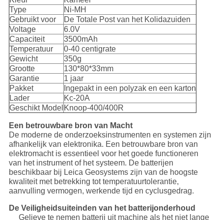
Type
Ni-MH
Gebruikt voor
De Totale Post van het Kolidazuiden
Voltage
6.0V
Capaciteit
3500mAh
Temperatuur
0-40 centigrate
Gewicht
350g
Grootte
130*80*33mm
Garantie
1 jaar
Pakket
Ingepakt in een polyzak en een karton
Lader
Kc-20A
Geschikt Model
Knoop-400/400R
Een betrouwbare bron van Macht
De moderne de onderzoeksinstrumenten en systemen zijn
afhankelijk van elektronika. Een betrouwbare bron van
elektromacht is essentieel voor het goede functioneren
van het instrument of het systeem. De batterijen
beschikbaar bij Leica Geosystems zijn van de hoogste
kwaliteit met betrekking tot temperatuurtolerantie,
aanvulling vermogen, werkende tijd en cyclusgedrag.
De Veiligheidsuiteinden van het batterijonderhoud
Gelieve te nemen batterij uit machine als het niet lange