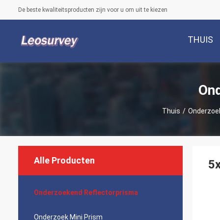
De beste kwaliteitsproducten zijn voor u om uit te kiezen
THUIS
Ond
Thuis
/
Onderzoek
Alle Producten
5x
Onderzoekend Reflectorprisma
Onderzoek Mini Prism