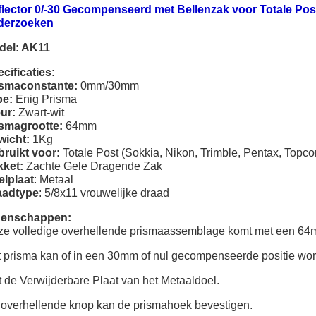
flector 0/-30 Gecompenseerd met Bellenzak voor Totale Po
derzoeken
del: AK11
cificaties:
ismaconstante:
0mm/30mm
pe:
Enig Prisma
ur:
Zwart-wit
ismagrootte:
64mm
wicht:
1Kg
ruikt voor:
Totale Post (Sokkia, Nikon, Trimble, Pentax, Topco
kket:
Zachte Gele Dragende Zak
lplaat
: Metaal
aadtype
: 5/8x11 vrouwelijke draad
genschappen:
e volledige overhellende prismaassemblage komt met een 64m
 prisma kan of in een 30mm of nul gecompenseerde positie wo
 de Verwijderbare Plaat van het Metaaldoel.
overhellende knop kan de prismahoek bevestigen.