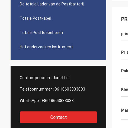
De totale Lader van de Postbatterij
Totale Postkabel
PR
Totale Posttoebehoren
pri
Het onderzoeken Instrument
Pri
Pak
Contactpersoon :
Janet Lei
Telefoonnummer :
86 18603833033
Kle
WhatsApp :
+8618603833033
Mar
Contact