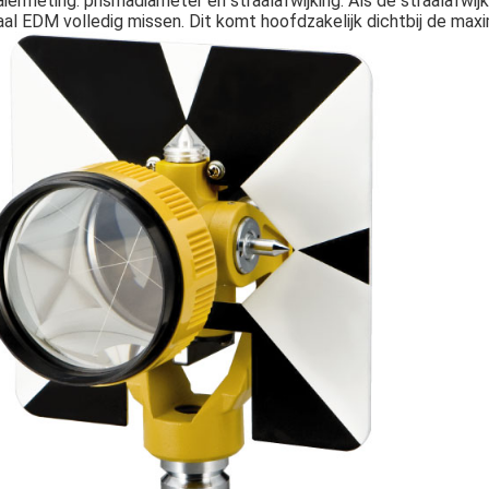
iermeting: prismadiameter en straalafwijking. Als de straalafwij
aal EDM volledig missen. Dit komt hoofdzakelijk dichtbij de ma