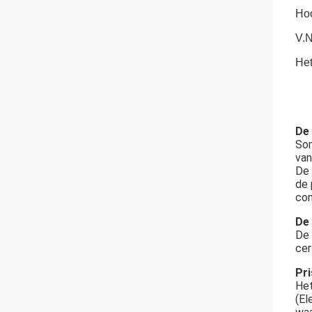
Hoo
V.N
Het
De
Som
van
De 
de 
com
De
De 
cer
Pr
Het
(El