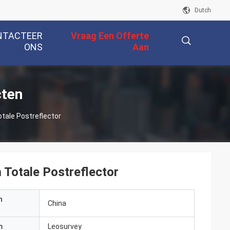
Dutch
NTACTEER
Vraag Een Offerte
ONS
Aan
描
cten
ale Postreflector
述
Totale Postreflector
n
China
m
Leosurvey