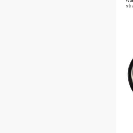
waa
str