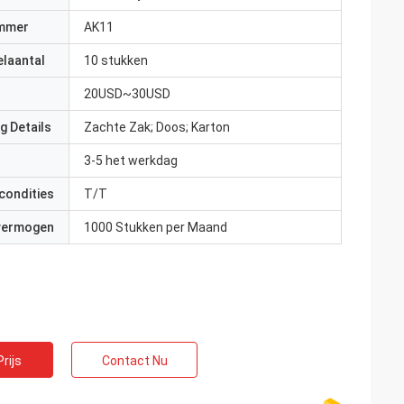
mmer
AK11
elaantal
10 stukken
20USD~30USD
g Details
Zachte Zak; Doos; Karton
3-5 het werkdag
condities
T/T
 vermogen
1000 Stukken per Maand
rijs
Contact Nu