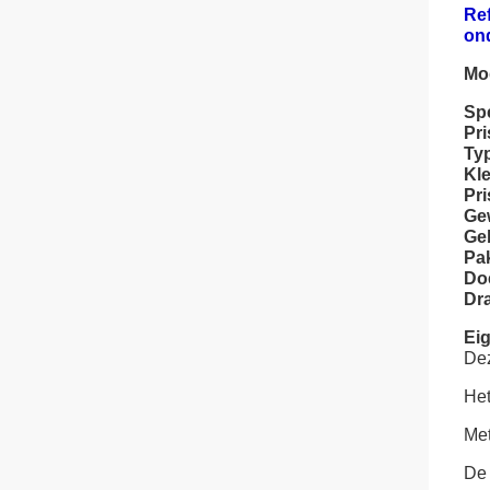
Re
on
Mo
Spe
Pr
Ty
Kle
Pr
Ge
Geb
Pa
Doe
Dr
Ei
Dez
Het
Met
De 