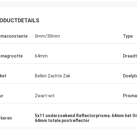
ODUCTDETAILS
smaconstante
0mm/30mm
Type
smagrootte
64mm
Draadt
ket
Bellen Zachte Zak
Doelpl
ur
Zwart-wit
Prisma
5x11 onderzoekend Reflectorprisma
,
64mm het On
keren
64mm totale postreflector