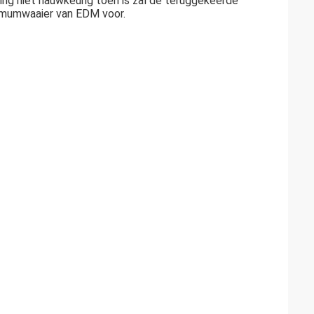
king niet nauwkeurig toen is zal de teruggekeerde
ximumwaaier van EDM voor.