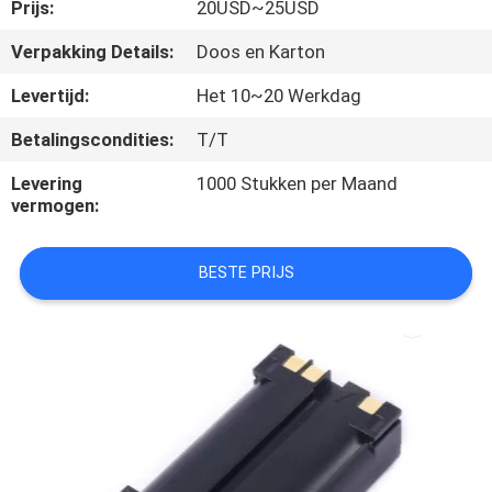
CONTACTEER
Prijs:
20USD~25USD
ONS
Verpakking Details:
Doos en Karton
Levertijd:
Het 10~20 Werkdag
VERZOEK
Betalingscondities:
T/T
OM
Levering
1000 Stukken per Maand
EEN
vermogen:
CITAAT
BESTE PRIJS
SITEMAP
PRIVACY
POLICY