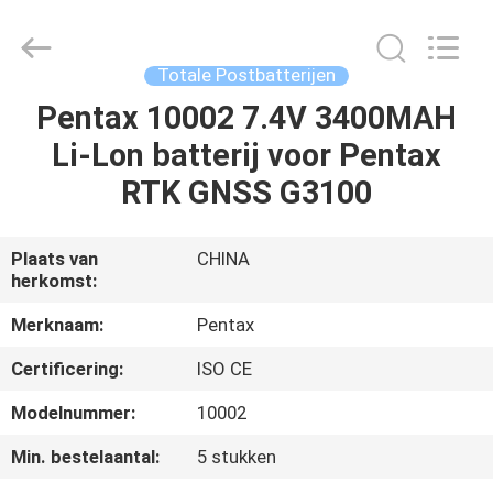
Leo
Survey
Instrument
Co.,Ltd.
All
Totale Postbatterijen
Rights
Reserved.
Pentax 10002 7.4V 3400MAH
HUIS
Li-Lon batterij voor Pentax
PRODUCTEN
RTK GNSS G3100
ONGEVEER
Plaats van
CHINA
herkomst:
ONS
Merknaam:
Pentax
FABRIEKSREIS
Certificering:
ISO CE
Modelnummer:
10002
KWALITEITSCONTROLE
Min. bestelaantal:
5 stukken