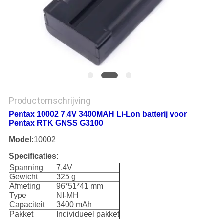
Productomschrijving
Pentax 10002 7.4V 3400MAH Li-Lon batterij voor
Pentax RTK GNSS G3100
Model:
10002
Specificaties:
Spanning
7.4V
Gewicht
325 g
Afmeting
96*51*41 mm
Type
NI-MH
Capaciteit
3400 mAh
Pakket
Individueel pakket