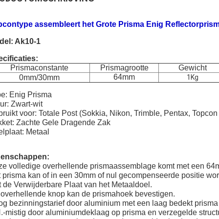
pcontype assembleert het Grote Prisma Enig Reflectorpris
del: Ak10-1
cificaties:
Prismaconstante
Prismagrootte
Gewicht
64mm
0mm/30mm
1Kg
e: Enig Prisma
ur: Zwart-wit
ruikt voor: Totale Post (Sokkia, Nikon, Trimble, Pentax, Topcon
ket: Zachte Gele Dragende Zak
lplaat: Metaal
genschappen:
e volledige overhellende prismaassemblage komt met een 64m
 prisma kan of in een 30mm of nul gecompenseerde positie wo
 de Verwijderbare Plaat van het Metaaldoel.
overhellende knop kan de prismahoek bevestigen.
g bezinningstarief door aluminium met een laag bedekt prisma
.-mistig door aluminiumdeklaag op prisma en verzegelde struct