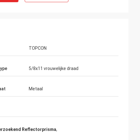
TOPCON
ype
5/8x11 vrouwelijke draad
aat
Metaal
erzoekend Reflectorprisma
,