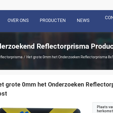
CO
OVER ONS
PRODUCTEN
NEWS
erzoekend Reflectorprisma Produ
flectorprisma
/
Het grote 0mm het Onderzoeken Reflectorprisma 8x1
t grote 0mm het Onderzoeken Reflector
ost
Plaats va
herkomst