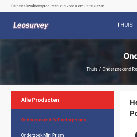
De beste kwaliteitsproducten zijn voor u om uit te kiezen
THUIS
Ond
Thuis
/
Onderzoekend Re
Alle Producten
He
P
Onderzoekend Reflectorprisma
Onderzoek Mini Prism