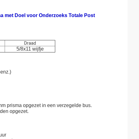
ma met Doel voor Onderzoeks Totale Post
Draad
5/8x11 wijfje
 enz.)
m prisma opgezet in een verzegelde bus.
rden opgezet.
uur