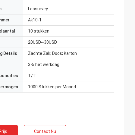
m
Leosurvey
mmer
Ak10-1
elaantal
10 stukken
20USD~30USD
g Details
Zachte Zak; Doos; Karton
3-5 het werkdag
condities
T/T
 vermogen
1000 Stukken per Maand
rijs
Contact Nu