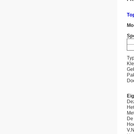
To
Mo
Spe
Typ
Kle
Geb
Pak
Doe
Ei
Dez
Het
Met
De 
Hoo
V.N