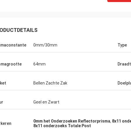
ODUCTDETAILS
smaconstante
0mm/30mm
Type
smagrootte
64mm
Draadt
ket
Bellen Zachte Zak
Doelpl
ur
Geel en Zwart
0mm het Onderzoeken Reflectorprisma
,
8x11 ond
keren
8x11 onderzoeks Totale Post