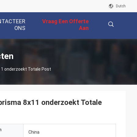
Dutch
NTACTEER
Vraag Een Offerte
ONS
Aan
描
cten
1 onderzoekt Totale Post
述
prisma 8x11 onderzoekt Totale
n
China