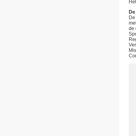
Het
De
De 
met
de 
Spo
Reg
Ver
Mis
Con