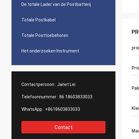
De totale Lader van de Postbatterij
Totale Postkabel
PR
Totale Posttoebehoren
pri
Het onderzoeken Instrument
Pri
Contactpersoon :
Janet Lei
Pak
Telefoonnummer :
86 18603833033
Kle
WhatsApp :
+8618603833033
Contact
Mar