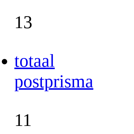
13
totaal
postprisma
11