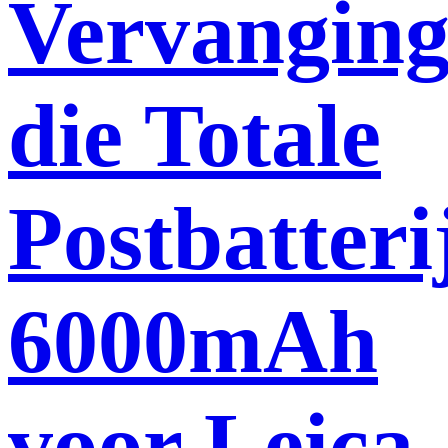
Vervangin
die Totale
Postbatteri
6000mAh
voor Leica