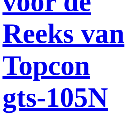
voor de
Reeks van
Topcon
gts-105N