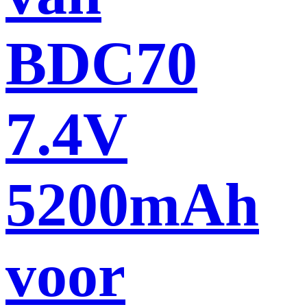
BDC70
7.4V
5200mAh
voor