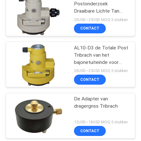
Postonderzoek
Draaibare Lichte Tan
Carrier Adaptor Bayonet
20USD~25USD MOQ:5 stukken
Tip
CONTACT
AL10-D3 de Totale Post
Tribrach van het
bajonetuiteinde voor
Reflectors
20USD~25USD MOQ:5 stukken
CONTACT
De Adapter van
dragergnss Tribrach
12USD~18USD MOQ:5 stukken
CONTACT