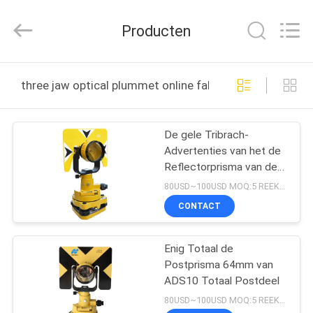
Leo
Survey
Instrument
Producten
Co.,Ltd.
All
Rights
Reserved.
HUIS
three jaw optical plummet online fabricage
PRODUCTEN
De gele Tribrach-
Advertenties van het de
ONGEVEER
Reflectorprisma van de
ONS
Prismareflector
80USD~100USD MOQ:5 REEKSEN
CONTACT
FABRIEKSREIS
Enig Totaal de
Postprisma 64mm van
KWALITEITSCONTROLE
ADS10 Totaal Postdeel
80USD~100USD MOQ:5 REEKSEN