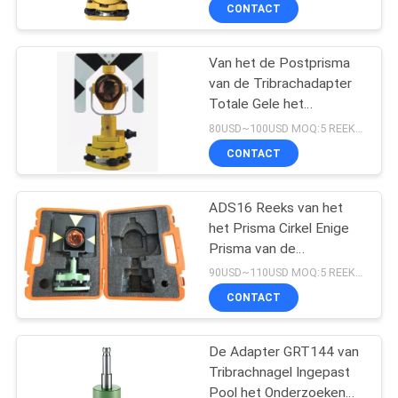
CONTACTEER
CONTACT
ONS
Van het de Postprisma
van de Tribrachadapter
VERZOEK
Totale Gele het
OM
Instrumentendelen
80USD~100USD MOQ:5 REEKSEN
EEN
CONTACT
CITAAT
ADS16 Reeks van het
het Prisma Cirkel Enige
SITEMAP
Prisma van de
onderzoeks de Totale
90USD~110USD MOQ:5 REEKSEN
Post
PRIVACY
CONTACT
POLICY
De Adapter GRT144 van
Tribrachnagel Ingepast
Pool het Onderzoeken