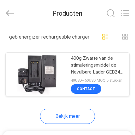
Leo
Survey
Instrument
Producten
Co.,Ltd.
All
Rights
Reserved.
HUIS
geb energizer rechargeable charger online fabricage
PRODUCTEN
400g Zwarte van de
stimuleringsmiddel de
ONGEVEER
Navulbare Lader GEB241
ONS
TM30
40USD~50USD MOQ:5 stukken
CONTACT
FABRIEKSREIS
Bekijk meer
KWALITEITSCONTROLE