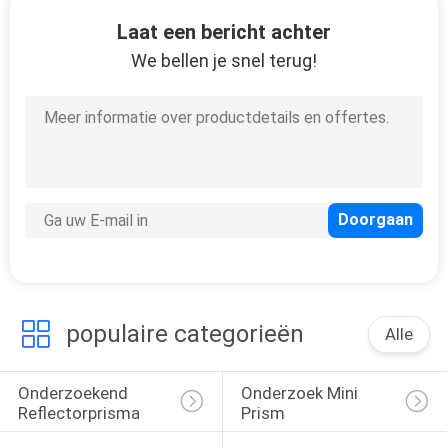
CONTACTEER
Laat een bericht achter
ONS
We bellen je snel terug!
VERZOEK
OM
EEN
CITAAT
SITEMAP
populaire categorieën
PRIVACY
Alle
POLICY
Onderzoekend 
Onderzoek Mini 
Reflectorprisma
Prism