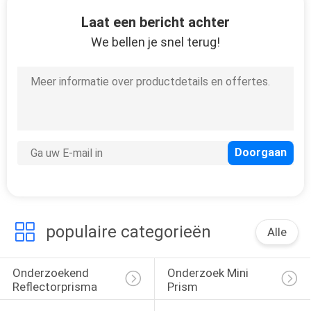
CONTACTEER
Laat een bericht achter
ONS
We bellen je snel terug!
VERZOEK
OM
EEN
CITAAT
SITEMAP
populaire categorieën
PRIVACY
Alle
POLICY
Onderzoekend 
Onderzoek Mini 
Reflectorprisma
Prism