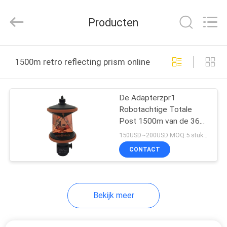
Leo
Survey
Instrument
Producten
Co.,Ltd.
All
Rights
Reserved.
HUIS
1500m retro reflecting prism online fabricage
PRODUCTEN
De Adapterzpr1
Robotachtige Totale
ONGEVEER
Post 1500m van de 360
ONS
Graaddraad Retro het
150USD~200USD MOQ:5 stukken
Nadenken Prisma
CONTACT
FABRIEKSREIS
Bekijk meer
KWALITEITSCONTROLE